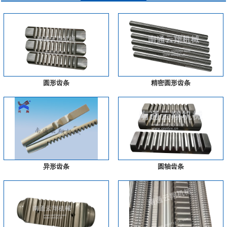
圆形齿条
精密圆形齿条
异形齿条
圆轴齿条