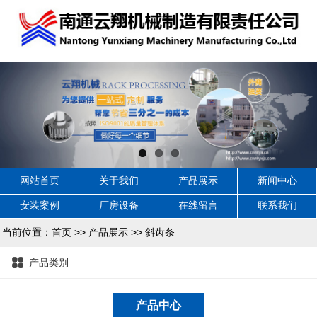
网站首页
关于我们
产品展示
新闻中心
安装案例
厂房设备
在线留言
联系我们
当前位置：
首页
>>
产品展示
>>
斜齿条
产品类别
产品中心